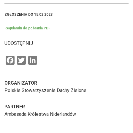
ZGŁOSZENIA DO 15.02.2023
Regulamin do pobrania PDF
UDOSTĘPNIJ
F
T
L
a
w
i
c
i
n
ORGANIZATOR
e
t
k
Polskie Stowarzyszenie Dachy Zielone
b
t
e
o
e
d
PARTNER
o
r
I
Ambasada Królestwa Niderlandów
k
n